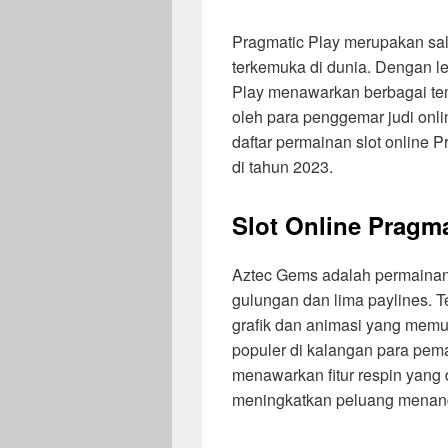
Pragmatic Play merupakan sal
terkemuka di dunia. Dengan le
Play menawarkan berbagai tem
oleh para penggemar judi onli
daftar permainan slot online 
di tahun 2023.
Slot Online Pragm
Aztec Gems adalah permainan 
gulungan dan lima paylines. 
grafik dan animasi yang memu
populer di kalangan para pema
menawarkan fitur respin yang
meningkatkan peluang menan