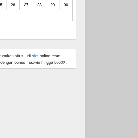
5
26
27
28
29
30
upakan situs judi
slot
online resmi
 dengan bonus maxwin hingga 5000X.