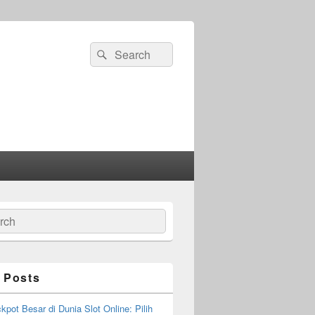
Search
Search
for:
ch
 Posts
kpot Besar di Dunia Slot Online: Pilih