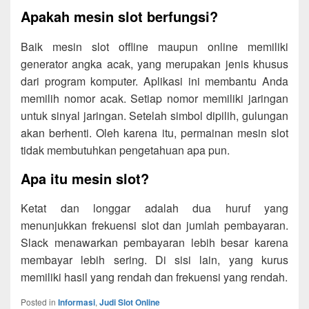
Apakah mesin slot berfungsi?
Baik mesin slot offline maupun online memiliki
generator angka acak, yang merupakan jenis khusus
dari program komputer. Aplikasi ini membantu Anda
memilih nomor acak. Setiap nomor memiliki jaringan
untuk sinyal jaringan. Setelah simbol dipilih, gulungan
akan berhenti. Oleh karena itu, permainan mesin slot
tidak membutuhkan pengetahuan apa pun.
Apa itu mesin slot?
Ketat dan longgar adalah dua huruf yang
menunjukkan frekuensi slot dan jumlah pembayaran.
Slack menawarkan pembayaran lebih besar karena
membayar lebih sering. Di sisi lain, yang kurus
memiliki hasil yang rendah dan frekuensi yang rendah.
Posted in
Informasi
,
Judi Slot Online