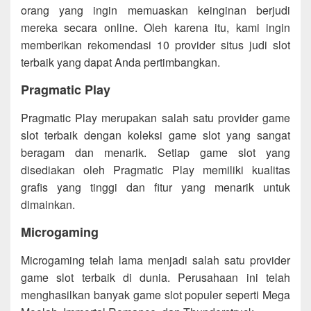
orang yang ingin memuaskan keinginan berjudi
mereka secara online. Oleh karena itu, kami ingin
memberikan rekomendasi 10 provider situs judi slot
terbaik yang dapat Anda pertimbangkan.
Pragmatic Play
Pragmatic Play merupakan salah satu provider game
slot terbaik dengan koleksi game slot yang sangat
beragam dan menarik. Setiap game slot yang
disediakan oleh Pragmatic Play memiliki kualitas
grafis yang tinggi dan fitur yang menarik untuk
dimainkan.
Microgaming
Microgaming telah lama menjadi salah satu provider
game slot terbaik di dunia. Perusahaan ini telah
menghasilkan banyak game slot populer seperti Mega