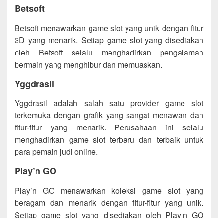
Betsoft
Betsoft menawarkan game slot yang unik dengan fitur
3D yang menarik. Setiap game slot yang disediakan
oleh Betsoft selalu menghadirkan pengalaman
bermain yang menghibur dan memuaskan.
Yggdrasil
Yggdrasil adalah salah satu provider game slot
terkemuka dengan grafik yang sangat menawan dan
fitur-fitur yang menarik. Perusahaan ini selalu
menghadirkan game slot terbaru dan terbaik untuk
para pemain judi online.
Play’n GO
Play’n GO menawarkan koleksi game slot yang
beragam dan menarik dengan fitur-fitur yang unik.
Setiap game slot yang disediakan oleh Play’n GO