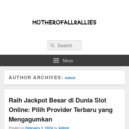
motherofallrallies
Search
Berita Terbaru Judi Slot Online
Search
for:
Menu
AUTHOR ARCHIVES:
Admin
Raih Jackpot Besar di Dunia Slot
Online: Pilih Provider Terbaru yang
Mengagumkan
Posted on
February 2, 2024
by
Admin