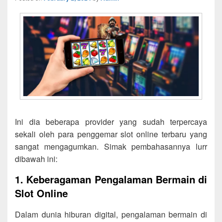
Ini dia beberapa provider yang sudah terpercaya
sekali oleh para penggemar slot online terbaru yang
sangat mengagumkan. Simak pembahasannya lurr
dibawah ini:
1. Keberagaman Pengalaman Bermain di
Slot Online
Dalam dunia hiburan digital, pengalaman bermain di