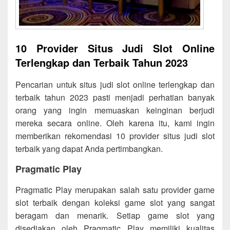
10 Provider Situs Judi Slot Online
Terlengkap dan Terbaik Tahun 2023
Pencarian untuk situs judi slot online terlengkap dan
terbaik tahun 2023 pasti menjadi perhatian banyak
orang yang ingin memuaskan keinginan berjudi
mereka secara online. Oleh karena itu, kami ingin
memberikan rekomendasi 10 provider situs judi slot
terbaik yang dapat Anda pertimbangkan.
Pragmatic Play
Pragmatic Play merupakan salah satu provider game
slot terbaik dengan koleksi game slot yang sangat
beragam dan menarik. Setiap game slot yang
disediakan oleh Pragmatic Play memiliki kualitas