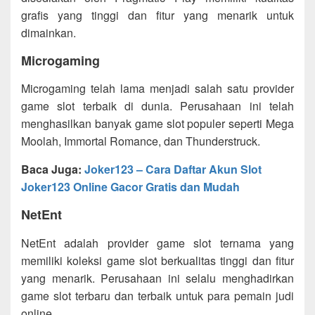
grafis yang tinggi dan fitur yang menarik untuk
dimainkan.
Microgaming
Microgaming telah lama menjadi salah satu provider
game slot terbaik di dunia. Perusahaan ini telah
menghasilkan banyak game slot populer seperti Mega
Moolah, Immortal Romance, dan Thunderstruck.
Baca Juga:
Joker123 – Cara Daftar Akun Slot
Joker123 Online Gacor Gratis dan Mudah
NetEnt
NetEnt adalah provider game slot ternama yang
memiliki koleksi game slot berkualitas tinggi dan fitur
yang menarik. Perusahaan ini selalu menghadirkan
game slot terbaru dan terbaik untuk para pemain judi
online.