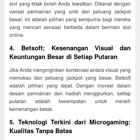
slot yang tidak boleh Anda lewatkan. Dikenal dengan
variasi permainan yang unik dan peluang jackpot
besar, ini adalah pilihan yang sempurna bagi mereka
yang mencari sensasi berbeda dalam bermain slot
online.
4. Betsoft: Kesenangan Visual dan
Keuntungan Besar di Setiap Putaran
Jika Anda menginginkan kombinasi antara visual yang
memukau dan peluang jackpot yang besar, Betsoft
adalah pilihan yang tepat. Dengan inovasi dalam
desain permainan dan hadiah menggiurkan, setiap
putaran adalah kesempatan untuk meraih
kemenangan besar.
5. Teknologi Terkini dari Microgaming:
Kualitas Tanpa Batas