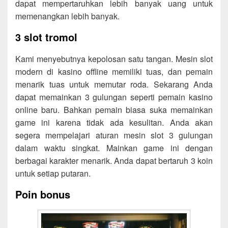
dapat mempertaruhkan lebih banyak uang untuk
memenangkan lebih banyak.
3 slot tromol
Kami menyebutnya kepolosan satu tangan. Mesin slot
modern di kasino offline memiliki tuas, dan pemain
menarik tuas untuk memutar roda. Sekarang Anda
dapat memainkan 3 gulungan seperti pemain kasino
online baru. Bahkan pemain biasa suka memainkan
game ini karena tidak ada kesulitan. Anda akan
segera mempelajari aturan mesin slot 3 gulungan
dalam waktu singkat. Mainkan game ini dengan
berbagai karakter menarik. Anda dapat bertaruh 3 koin
untuk setiap putaran.
Poin bonus