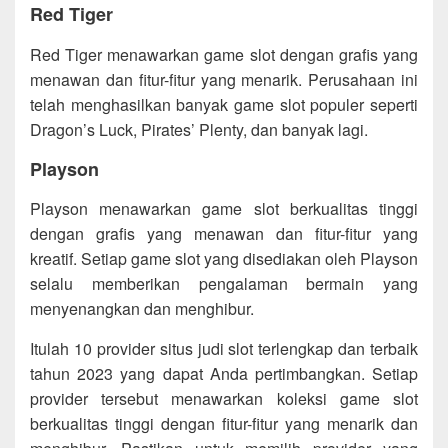
Red Tiger
Red Tiger menawarkan game slot dengan grafis yang
menawan dan fitur-fitur yang menarik. Perusahaan ini
telah menghasilkan banyak game slot populer seperti
Dragon’s Luck, Pirates’ Plenty, dan banyak lagi.
Playson
Playson menawarkan game slot berkualitas tinggi
dengan grafis yang menawan dan fitur-fitur yang
kreatif. Setiap game slot yang disediakan oleh Playson
selalu memberikan pengalaman bermain yang
menyenangkan dan menghibur.
Itulah 10 provider situs judi slot terlengkap dan terbaik
tahun 2023 yang dapat Anda pertimbangkan. Setiap
provider tersebut menawarkan koleksi game slot
berkualitas tinggi dengan fitur-fitur yang menarik dan