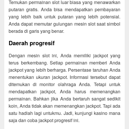
Temukan permainan slot luar biasa yang menawarkan
putaran gratis. Anda bisa mendapatkan pembayaran
yang lebih baik untuk putaran yang lebih potensial.
Anda dapat memutar gulungan mesin slot saat simbol
berada di garis yang benar.
Daerah progresif
Dengan mesin slot ini, Anda memiliki jackpot yang
terus berkembang. Setiap permainan memberi Anda
jackpot yang lebih berharga. Persentase taruhan Anda
menentukan ukuran jackpot. Informasi tersebut dapat
ditemukan di monitor olahraga Anda. Tetapi untuk
mendapatkan jackpot, Anda harus memenangkan
permainan. Bahkan jika Anda bertaruh sangat sedikit
koin, Anda tidak akan memenangkan jackpot. Tapi ada
satu hadiah lagi untukmu. Jadi, kunjungi kasino mana
saja dan coba jackpot progresif ini.