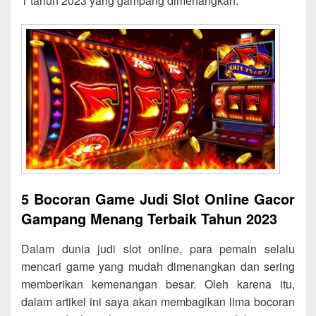
1 tahun 2023 yang gampang dimenangkan.
5 Bocoran Game Judi Slot Online Gacor
Gampang Menang Terbaik Tahun 2023
Dalam dunia judi slot online, para pemain selalu
mencari game yang mudah dimenangkan dan sering
memberikan kemenangan besar. Oleh karena itu,
dalam artikel ini saya akan membagikan lima bocoran