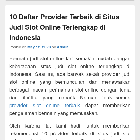
10 Daftar Provider Terbaik di Situs
Judi Slot Online Terlengkap di
Indonesia
Posted on
May 12, 2023
by
Admin
Bermain judi slot online kini semakin mudah dengan
keberadaan situs judi slot online terlengkap di
Indonesia. Saat ini, ada banyak sekali provider judi
slot online yang bermunculan dan menawarkan
berbagai macam permainan slot online dengan tema
dan fitur-fitur yang menarik. Namun, tidak semua
provider slot online terbaik
dapat memberikan
pengalaman bermain yang memuaskan.
Oleh karena itu, kami hadir untuk memberikan
rekomendasi 10 provider terbaik di situs judi slot