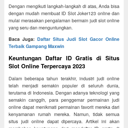
Dengan mengikuti langkah-langkah di atas, Anda bisa
dengan mudah membuat ID Slot Joker123 online dan
mulai merasakan pengalaman bermain judi slot online
yang seru dan menguntungkan.
Baca Juga:
Daftar Situs Judi Slot Gacor Online
Terbaik Gampang Maxwin
Keuntungan Daftar ID Gratis di Situs
Slot Online Terpercaya 2023
Dalam beberapa tahun terakhir, industri judi online
telah menjadi semakin populer di seluruh dunia,
terutama di Indonesia. Dengan adanya teknologi yang
semakin canggih, para penggemar permainan judi
online dapat menikmati permainan favorit mereka dari
kenyamanan rumah mereka. Namun, tidak semua
situs judi online dapat dipercaya. Artikel ini akan