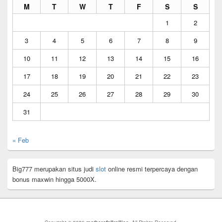
M
T
W
T
F
S
S
1
2
3
4
5
6
7
8
9
10
11
12
13
14
15
16
17
18
19
20
21
22
23
24
25
26
27
28
29
30
31
« Feb
Big777 merupakan situs judi
slot
online resmi terpercaya dengan
bonus maxwin hingga 5000X.