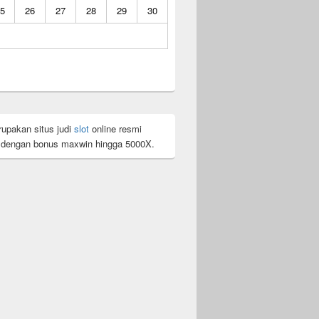
5
26
27
28
29
30
upakan situs judi
slot
online resmi
 dengan bonus maxwin hingga 5000X.