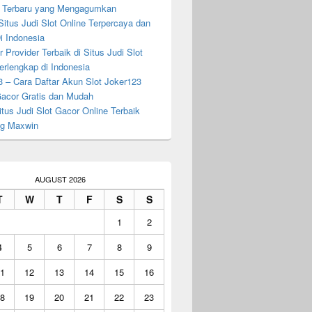
r Terbaru yang Mengagumkan
i Situs Judi Slot Online Terpercaya dan
i Indonesia
r Provider Terbaik di Situs Judi Slot
erlengkap di Indonesia
3 – Cara Daftar Akun Slot Joker123
Gacor Gratis dan Mudah
itus Judi Slot Gacor Online Terbaik
g Maxwin
AUGUST 2026
T
W
T
F
S
S
1
2
4
5
6
7
8
9
1
12
13
14
15
16
8
19
20
21
22
23