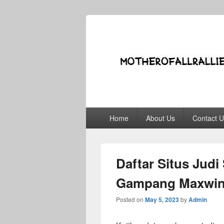
motherofallral
Berita Terbaru Judi Slot Online
Primary
Home
About Us
Contact U
menu
Daftar Situs Judi
Gampang Maxwi
Posted on
May 5, 2023
by
Admin