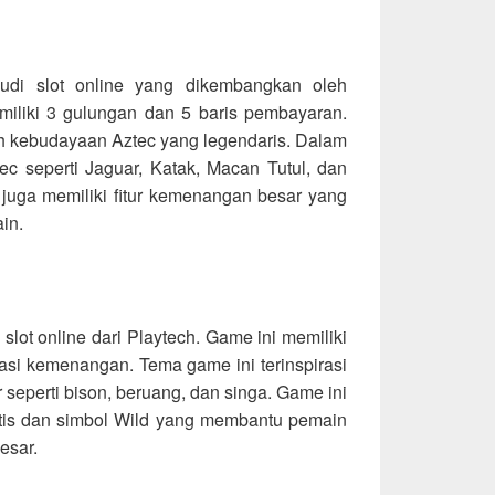
di slot online yang dikembangkan oleh
miliki 3 gulungan dan 5 baris pembayaran.
leh kebudayaan Aztec yang legendaris. Dalam
tec seperti Jaguar, Katak, Macan Tutul, dan
juga memiliki fitur kemenangan besar yang
in.
 slot online dari Playtech. Game ini memiliki
si kemenangan. Tema game ini terinspirasi
r seperti bison, beruang, dan singa. Game ini
gratis dan simbol Wild yang membantu pemain
sar.