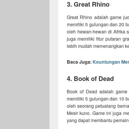
3. Great Rhino
Great Rhino adalah game judi
memiliki 5 gulungan dan 20 b
oleh hewan-hewan di Afrika s
juga memiliki fitur putaran 
lebih mudah memenangkan k
Baca Juga:
Keuntungan Mena
4. Book of Dead
Book of Dead adalah game j
memiliki 5 gulungan dan 10 b
oleh seorang petualang berna
Mesir kuno. Game ini juga memi
yang dapat membantu pemai