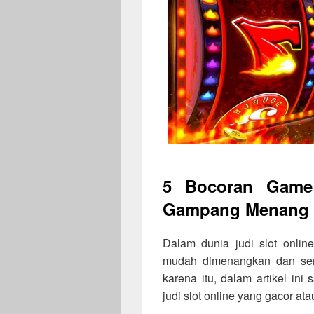
5 Bocoran Game 
Gampang Menang T
Dalam dunia judi slot onli
mudah dimenangkan dan ser
karena itu, dalam artikel i
judi slot online yang gacor a