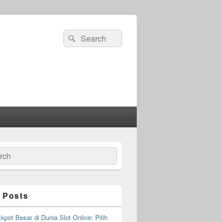
Search
Search
for:
ch
 Posts
kpot Besar di Dunia Slot Online: Pilih