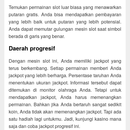
Temukan permainan slot luar biasa yang menawarkan
putaran gratis. Anda bisa mendapatkan pembayaran
yang lebih baik untuk putaran yang lebih potensial.
Anda dapat memutar gulungan mesin slot saat simbol
berada di garis yang benar.
Daerah progresif
Dengan mesin slot ini, Anda memiliki jackpot yang
terus berkembang. Setiap permainan memberi Anda
jackpot yang lebih berharga. Persentase taruhan Anda
menentukan ukuran jackpot. Informasi tersebut dapat
ditemukan di monitor olahraga Anda. Tetapi untuk
mendapatkan jackpot, Anda harus memenangkan
permainan. Bahkan jika Anda bertaruh sangat sedikit
koin, Anda tidak akan memenangkan jackpot. Tapi ada
satu hadiah lagi untukmu. Jadi, kunjungi kasino mana
saja dan coba jackpot progresif ini.