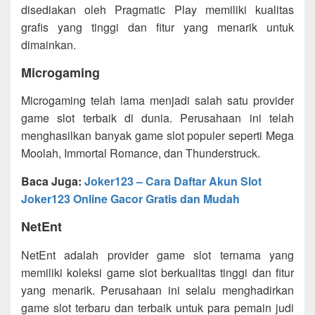
disediakan oleh Pragmatic Play memiliki kualitas
grafis yang tinggi dan fitur yang menarik untuk
dimainkan.
Microgaming
Microgaming telah lama menjadi salah satu provider
game slot terbaik di dunia. Perusahaan ini telah
menghasilkan banyak game slot populer seperti Mega
Moolah, Immortal Romance, dan Thunderstruck.
Baca Juga:
Joker123 – Cara Daftar Akun Slot
Joker123 Online Gacor Gratis dan Mudah
NetEnt
NetEnt adalah provider game slot ternama yang
memiliki koleksi game slot berkualitas tinggi dan fitur
yang menarik. Perusahaan ini selalu menghadirkan
game slot terbaru dan terbaik untuk para pemain judi