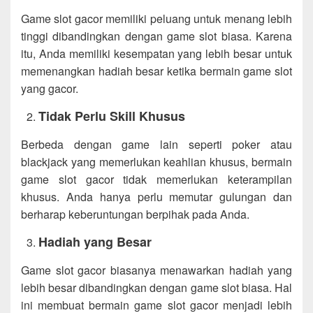
Game slot gacor memiliki peluang untuk menang lebih
tinggi dibandingkan dengan game slot biasa. Karena
itu, Anda memiliki kesempatan yang lebih besar untuk
memenangkan hadiah besar ketika bermain game slot
yang gacor.
Tidak Perlu Skill Khusus
Berbeda dengan game lain seperti poker atau
blackjack yang memerlukan keahlian khusus, bermain
game slot gacor tidak memerlukan keterampilan
khusus. Anda hanya perlu memutar gulungan dan
berharap keberuntungan berpihak pada Anda.
Hadiah yang Besar
Game slot gacor biasanya menawarkan hadiah yang
lebih besar dibandingkan dengan game slot biasa. Hal
ini membuat bermain game slot gacor menjadi lebih