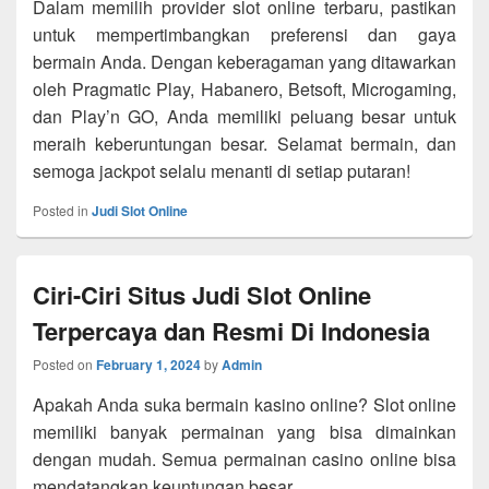
Dalam memilih provider slot online terbaru, pastikan
untuk mempertimbangkan preferensi dan gaya
bermain Anda. Dengan keberagaman yang ditawarkan
oleh Pragmatic Play, Habanero, Betsoft, Microgaming,
dan Play’n GO, Anda memiliki peluang besar untuk
meraih keberuntungan besar. Selamat bermain, dan
semoga jackpot selalu menanti di setiap putaran!
Posted in
Judi Slot Online
Ciri-Ciri Situs Judi Slot Online
Terpercaya dan Resmi Di Indonesia
Posted on
February 1, 2024
by
Admin
Apakah Anda suka bermain kasino online? Slot online
memiliki banyak permainan yang bisa dimainkan
dengan mudah. Semua permainan casino online bisa
mendatangkan keuntungan besar.