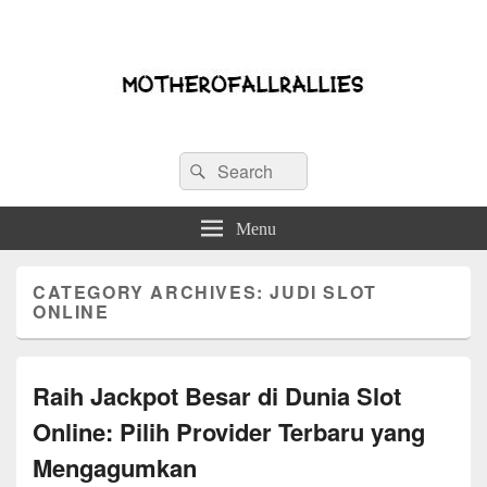
motherofallrallies
Search
Berita Terbaru Judi Slot Online
Search
for:
Menu
CATEGORY ARCHIVES:
JUDI SLOT
ONLINE
Raih Jackpot Besar di Dunia Slot
Online: Pilih Provider Terbaru yang
Mengagumkan