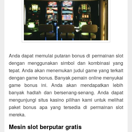
Anda dapat memulai putaran bonus di permainan slot
dengan menggunakan simbol dan kombinasi yang
tepat. Anda akan menemukan judul game yang terkait
dengan game bonus. Banyak pemain online menyukai
game bonus ini. Anda akan mendapatkan lebih
banyak hadiah dan bersenang-senang. Anda dapat
mengunjungi situs kasino pilihan kami untuk melihat
paket bonus apa yang tersedia di permainan slot
mereka.
Mesin slot berputar gratis