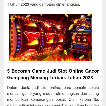
1 tahun 2023 yang gampang dimenangkan.
5 Bocoran Game Judi Slot Online Gacor
Gampang Menang Terbaik Tahun 2023
Dalam dunia judi slot online, para pemain selalu
mencari game yang mudah dimenangkan dan sering
memberikan kemenangan besar. Oleh karena itu,
dalam artikel ini saya akan membagikan lima bocoran