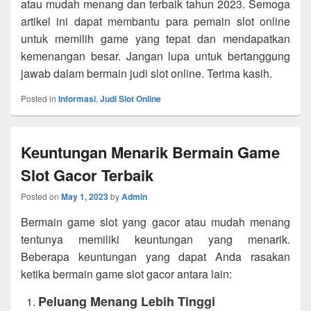
atau mudah menang dan terbaik tahun 2023. Semoga
artikel ini dapat membantu para pemain slot online
untuk memilih game yang tepat dan mendapatkan
kemenangan besar. Jangan lupa untuk bertanggung
jawab dalam bermain judi slot online. Terima kasih.
Posted in
Informasi
,
Judi Slot Online
Keuntungan Menarik Bermain Game
Slot Gacor Terbaik
Posted on
May 1, 2023
by
Admin
Bermain game slot yang gacor atau mudah menang
tentunya memiliki keuntungan yang menarik.
Beberapa keuntungan yang dapat Anda rasakan
ketika bermain game slot gacor antara lain:
Peluang Menang Lebih Tinggi