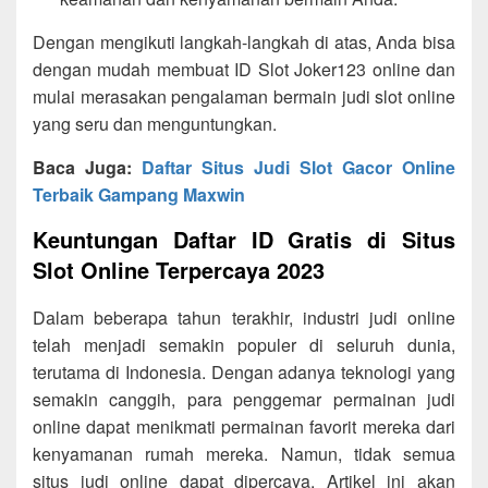
Dengan mengikuti langkah-langkah di atas, Anda bisa
dengan mudah membuat ID Slot Joker123 online dan
mulai merasakan pengalaman bermain judi slot online
yang seru dan menguntungkan.
Baca Juga:
Daftar Situs Judi Slot Gacor Online
Terbaik Gampang Maxwin
Keuntungan Daftar ID Gratis di Situs
Slot Online Terpercaya 2023
Dalam beberapa tahun terakhir, industri judi online
telah menjadi semakin populer di seluruh dunia,
terutama di Indonesia. Dengan adanya teknologi yang
semakin canggih, para penggemar permainan judi
online dapat menikmati permainan favorit mereka dari
kenyamanan rumah mereka. Namun, tidak semua
situs judi online dapat dipercaya. Artikel ini akan