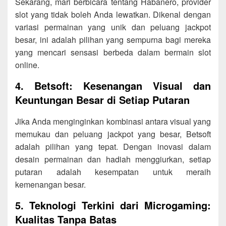
Sekarang, mari berbicara tentang Habanero, provider
slot yang tidak boleh Anda lewatkan. Dikenal dengan
variasi permainan yang unik dan peluang jackpot
besar, ini adalah pilihan yang sempurna bagi mereka
yang mencari sensasi berbeda dalam bermain slot
online.
4. Betsoft: Kesenangan Visual dan
Keuntungan Besar di Setiap Putaran
Jika Anda menginginkan kombinasi antara visual yang
memukau dan peluang jackpot yang besar, Betsoft
adalah pilihan yang tepat. Dengan inovasi dalam
desain permainan dan hadiah menggiurkan, setiap
putaran adalah kesempatan untuk meraih
kemenangan besar.
5. Teknologi Terkini dari Microgaming:
Kualitas Tanpa Batas