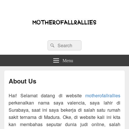
motherofallrallies
Search
Berita Terbaru Judi Slot Online
Search
for:
Menu
About Us
Hai! Selamat datang di website
motherofallrallies
perkenalkan nama saya valencia, saya lahir di
Surabaya, saat ini saya bekerja di salah satu rumah
sakit ternama di Madura. Oke, di website kali ini kita
kan membahas seputar dunia judi online, salah