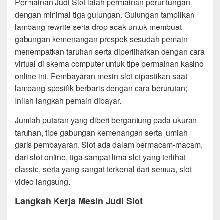
Permainan Judi Slot ialah permainan peruntungan
dengan minimal tiga gulungan. Gulungan tampilkan
lambang rewrite serta drop acak untuk membuat
gabungan kemenangan prospek sesudah pemain
menempatkan taruhan serta diperlihatkan dengan cara
virtual di skema computer untuk tipe permainan kasino
online ini. Pembayaran mesin slot dipastikan saat
lambang spesifik berbaris dengan cara berurutan;
Inilah langkah pemain dibayar.
Jumlah putaran yang diberi bergantung pada ukuran
taruhan, tipe gabungan kemenangan serta jumlah
garis pembayaran. Slot ada dalam bermacam-macam,
dari slot online, tiga sampai lima slot yang terlihat
classic, serta yang sangat terkenal dari semua, slot
video langsung.
Langkah Kerja Mesin Judi Slot