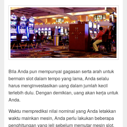
Bila Anda pun mempunyai gagasan serta arah untuk
bermain slot dalam tempo yang lama, Anda selalu
harus menginvestasikan uang dalam jumlah kecil
terlebih dulu. Dengan demikian, uang akan kerja untuk
Anda.
Waktu memprediksi nilai nominal yang Anda letakkan
waktu mainkan mesin, Anda perlu lakukan beberapa
penghitungan yang jeli sebelum memutar mesin slot.