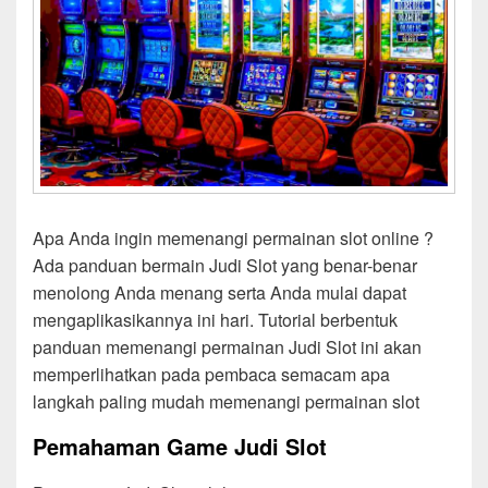
Apa Anda ingin memenangi permainan slot online ?
Ada panduan bermain Judi Slot yang benar-benar
menolong Anda menang serta Anda mulai dapat
mengaplikasikannya ini hari. Tutorial berbentuk
panduan memenangi permainan Judi Slot ini akan
memperlihatkan pada pembaca semacam apa
langkah paling mudah memenangi permainan slot
Pemahaman Game Judi Slot