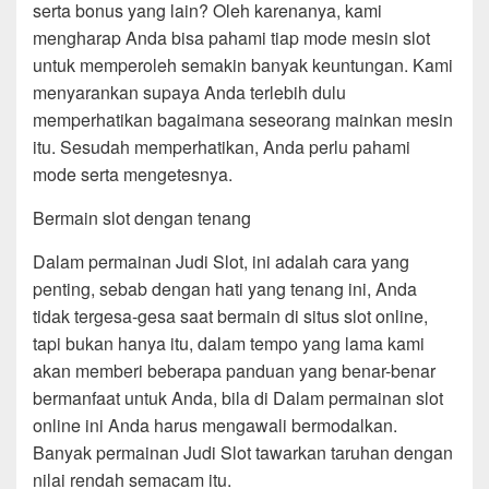
serta bonus yang lain? Oleh karenanya, kami
mengharap Anda bisa pahami tiap mode mesin slot
untuk memperoleh semakin banyak keuntungan. Kami
menyarankan supaya Anda terlebih dulu
memperhatikan bagaimana seseorang mainkan mesin
itu. Sesudah memperhatikan, Anda perlu pahami
mode serta mengetesnya.
Bermain slot dengan tenang
Dalam permainan Judi Slot, ini adalah cara yang
penting, sebab dengan hati yang tenang ini, Anda
tidak tergesa-gesa saat bermain di situs slot online,
tapi bukan hanya itu, dalam tempo yang lama kami
akan memberi beberapa panduan yang benar-benar
bermanfaat untuk Anda, bila di Dalam permainan slot
online ini Anda harus mengawali bermodalkan.
Banyak permainan Judi Slot tawarkan taruhan dengan
nilai rendah semacam itu.