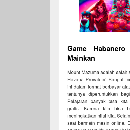
Game Habanero
Mainkan
Mount Mazuma adalah salah s
Havana Provaider. Sangat 
ini dalam format berbayar at
tentunya diperuntukkan ba
Pelajaran banyak bisa kit
gratis. Karena kita bisa b
meningkatkan nilai kita. Selai
saat bermain mesin online.