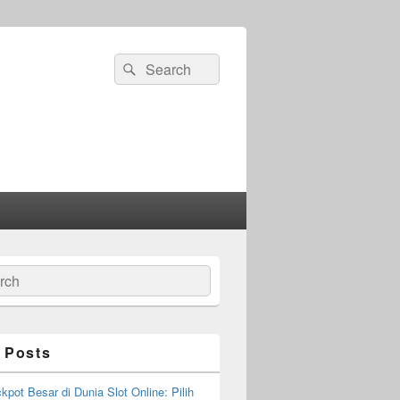
Search
Search
for:
ch
 Posts
kpot Besar di Dunia Slot Online: Pilih