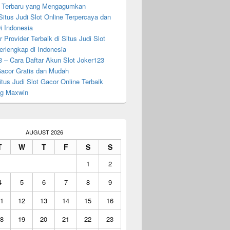
r Terbaru yang Mengagumkan
i Situs Judi Slot Online Terpercaya dan
i Indonesia
r Provider Terbaik di Situs Judi Slot
erlengkap di Indonesia
3 – Cara Daftar Akun Slot Joker123
Gacor Gratis dan Mudah
itus Judi Slot Gacor Online Terbaik
g Maxwin
AUGUST 2026
T
W
T
F
S
S
1
2
4
5
6
7
8
9
1
12
13
14
15
16
8
19
20
21
22
23