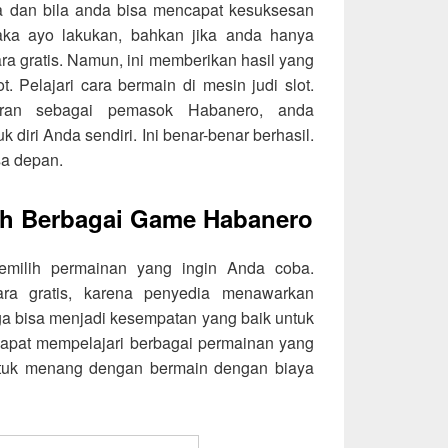
a dan bila anda bisa mencapat kesuksesan
aka ayo lakukan, bahkan jika anda hanya
 gratis. Namun, ini memberikan hasil yang
t. Pelajari cara bermain di mesin judi slot.
ran sebagai pemasok Habanero, anda
diri Anda sendiri. Ini benar-benar berhasil.
sa depan.
ih Berbagai Game Habanero
milih permainan yang ingin Anda coba.
ra gratis, karena penyedia menawarkan
ga bisa menjadi kesempatan yang baik untuk
dapat mempelajari berbagai permainan yang
uk menang dengan bermain dengan biaya