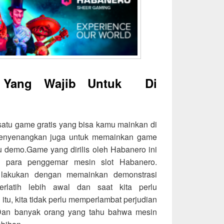
 Yang Wajib Untuk Di
atu game gratis yang bisa kamu mainkan di
menyenangkan juga untuk memainkan game
au demo.Game yang dirilis oleh Habanero ini
gi para penggemar mesin slot Habanero.
a lakukan dengan memainkan demonstrasi
erlatih lebih awal dan saat kita perlu
n itu, kita tidak perlu memperlambat perjudian
 Dan banyak orang yang tahu bahwa mesin