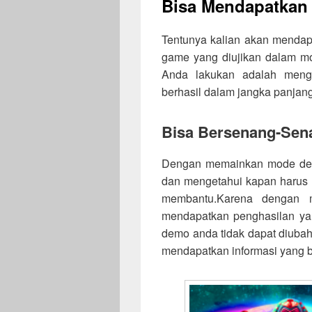
Bisa Mendapatkan
Tentunya kalian akan menda
game yang diujikan dalam mod
Anda lakukan adalah meng
berhasil dalam jangka panjang
Bisa Bersenang-Sen
Dengan memainkan mode demo
dan mengetahui kapan harus m
membantu.Karena dengan 
mendapatkan penghasilan yan
demo anda tidak dapat diubah
mendapatkan informasi yang 