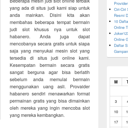
Beberapa mesin judi slot online terbaik
Provide
yang ada di situs judi kami siap untuk
Ciri-Cir
anda mainkan. Disini kita akan
Resmi D
10 Dafta
membahas beberapa tempat bermain
Online T
judi slot khusus nya untuk slot
Joker12
habanero. Anda juga dapat
Online 
mencobanya secara gratis untuk siapa
Daftar S
saja yang menyukai mesin slot yang
Gampan
tersedia di situs judi online kami.
Kesempatan bermain secara gratis
sangat berguna agar bisa berlatih
sebelum anda memulai bermain
M
menggunakan uang asli. Provaider
habanero sendiri menawarkan format
permainan gratis yang bisa dimainkan
3
oleh mereka yang ingin mencoba slot
10
1
yang mereka kembangkan.
17
1