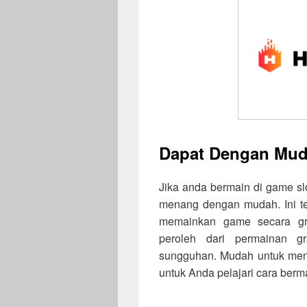
Dapat Dengan Mud
Jika anda bermain di game sl
menang dengan mudah. Ini te
memainkan game secara gra
peroleh dari permainan g
sungguhan. Mudah untuk mena
untuk Anda pelajari cara ber