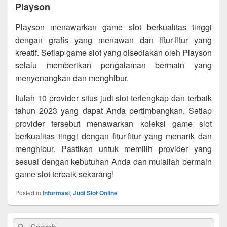
Playson
Playson menawarkan game slot berkualitas tinggi
dengan grafis yang menawan dan fitur-fitur yang
kreatif. Setiap game slot yang disediakan oleh Playson
selalu memberikan pengalaman bermain yang
menyenangkan dan menghibur.
Itulah 10 provider situs judi slot terlengkap dan terbaik
tahun 2023 yang dapat Anda pertimbangkan. Setiap
provider tersebut menawarkan koleksi game slot
berkualitas tinggi dengan fitur-fitur yang menarik dan
menghibur. Pastikan untuk memilih provider yang
sesuai dengan kebutuhan Anda dan mulailah bermain
game slot terbaik sekarang!
Posted in
Informasi
,
Judi Slot Online
Primary
Search
Search
Sidebar