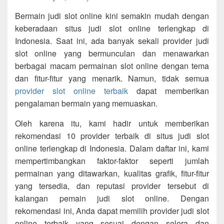
Bermain judi slot online kini semakin mudah dengan
keberadaan situs judi slot online terlengkap di
Indonesia. Saat ini, ada banyak sekali provider judi
slot online yang bermunculan dan menawarkan
berbagai macam permainan slot online dengan tema
dan fitur-fitur yang menarik. Namun, tidak semua
provider slot online terbaik
dapat memberikan
pengalaman bermain yang memuaskan.
Oleh karena itu, kami hadir untuk memberikan
rekomendasi 10 provider terbaik di situs judi slot
online terlengkap di Indonesia. Dalam daftar ini, kami
mempertimbangkan faktor-faktor seperti jumlah
permainan yang ditawarkan, kualitas grafik, fitur-fitur
yang tersedia, dan reputasi provider tersebut di
kalangan pemain judi slot online. Dengan
rekomendasi ini, Anda dapat memilih provider judi slot
online terbaik yang sesuai dengan selera dan