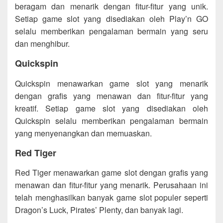
beragam dan menarik dengan fitur-fitur yang unik.
Setiap game slot yang disediakan oleh Play’n GO
selalu memberikan pengalaman bermain yang seru
dan menghibur.
Quickspin
Quickspin menawarkan game slot yang menarik
dengan grafis yang menawan dan fitur-fitur yang
kreatif. Setiap game slot yang disediakan oleh
Quickspin selalu memberikan pengalaman bermain
yang menyenangkan dan memuaskan.
Red Tiger
Red Tiger menawarkan game slot dengan grafis yang
menawan dan fitur-fitur yang menarik. Perusahaan ini
telah menghasilkan banyak game slot populer seperti
Dragon’s Luck, Pirates’ Plenty, dan banyak lagi.