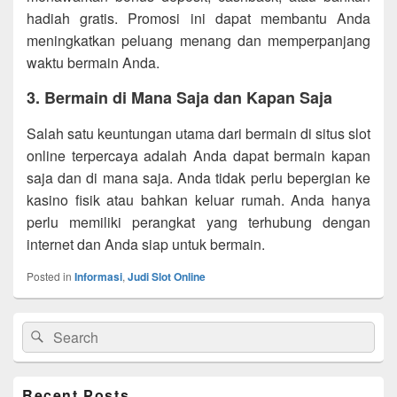
hadiah gratis. Promosi ini dapat membantu Anda
meningkatkan peluang menang dan memperpanjang
waktu bermain Anda.
3. Bermain di Mana Saja dan Kapan Saja
Salah satu keuntungan utama dari bermain di situs slot
online terpercaya adalah Anda dapat bermain kapan
saja dan di mana saja. Anda tidak perlu bepergian ke
kasino fisik atau bahkan keluar rumah. Anda hanya
perlu memiliki perangkat yang terhubung dengan
internet dan Anda siap untuk bermain.
Posted in
Informasi
,
Judi Slot Online
Primary
Search
Search
Sidebar
for:
Widget
Area
Recent Posts