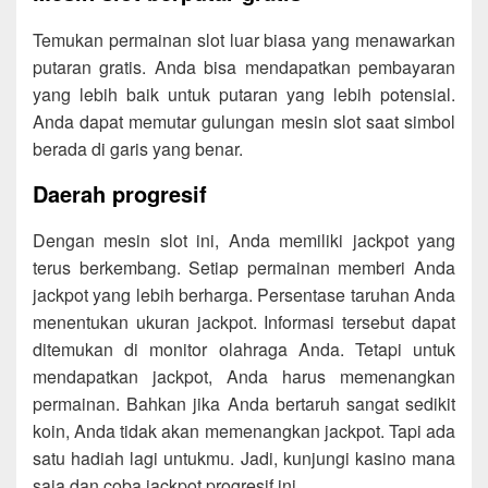
Temukan permainan slot luar biasa yang menawarkan
putaran gratis. Anda bisa mendapatkan pembayaran
yang lebih baik untuk putaran yang lebih potensial.
Anda dapat memutar gulungan mesin slot saat simbol
berada di garis yang benar.
Daerah progresif
Dengan mesin slot ini, Anda memiliki jackpot yang
terus berkembang. Setiap permainan memberi Anda
jackpot yang lebih berharga. Persentase taruhan Anda
menentukan ukuran jackpot. Informasi tersebut dapat
ditemukan di monitor olahraga Anda. Tetapi untuk
mendapatkan jackpot, Anda harus memenangkan
permainan. Bahkan jika Anda bertaruh sangat sedikit
koin, Anda tidak akan memenangkan jackpot. Tapi ada
satu hadiah lagi untukmu. Jadi, kunjungi kasino mana
saja dan coba jackpot progresif ini.