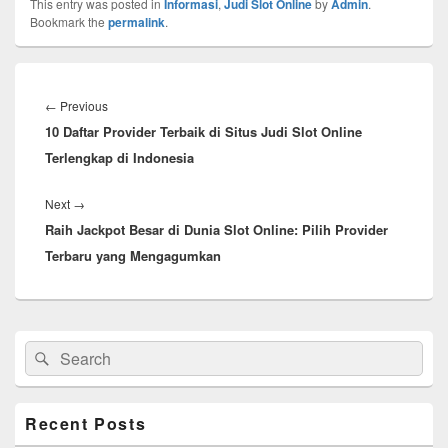
This entry was posted in
Informasi
,
Judi Slot Online
by
Admin
.
Bookmark the
permalink
.
Post
navigation
Previous
←
Previous
10 Daftar Provider Terbaik di Situs Judi Slot Online
post:
Terlengkap di Indonesia
Next
Next
→
Raih Jackpot Besar di Dunia Slot Online: Pilih Provider
post:
Terbaru yang Mengagumkan
Primary
Search
Search
Sidebar
for:
Widget
Area
Recent Posts