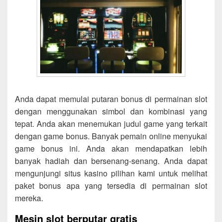
Anda dapat memulai putaran bonus di permainan slot
dengan menggunakan simbol dan kombinasi yang
tepat. Anda akan menemukan judul game yang terkait
dengan game bonus. Banyak pemain online menyukai
game bonus ini. Anda akan mendapatkan lebih
banyak hadiah dan bersenang-senang. Anda dapat
mengunjungi situs kasino pilihan kami untuk melihat
paket bonus apa yang tersedia di permainan slot
mereka.
Mesin slot berputar gratis