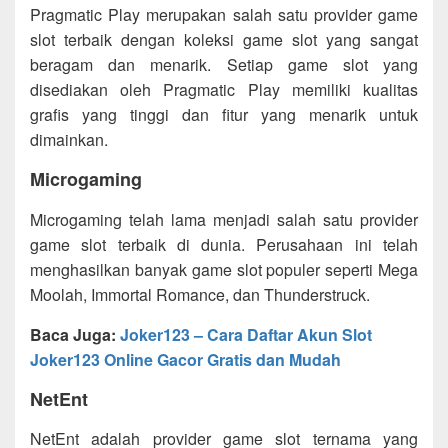
Pragmatic Play merupakan salah satu provider game
slot terbaik dengan koleksi game slot yang sangat
beragam dan menarik. Setiap game slot yang
disediakan oleh Pragmatic Play memiliki kualitas
grafis yang tinggi dan fitur yang menarik untuk
dimainkan.
Microgaming
Microgaming telah lama menjadi salah satu provider
game slot terbaik di dunia. Perusahaan ini telah
menghasilkan banyak game slot populer seperti Mega
Moolah, Immortal Romance, dan Thunderstruck.
Baca Juga:
Joker123 – Cara Daftar Akun Slot
Joker123 Online Gacor Gratis dan Mudah
NetEnt
NetEnt adalah provider game slot ternama yang