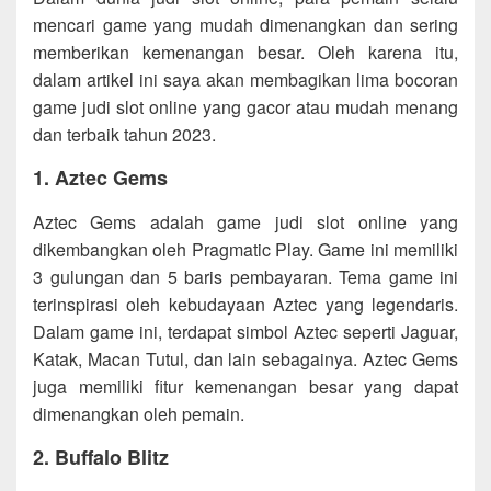
mencari game yang mudah dimenangkan dan sering
memberikan kemenangan besar. Oleh karena itu,
dalam artikel ini saya akan membagikan lima bocoran
game judi slot online yang gacor atau mudah menang
dan terbaik tahun 2023.
1. Aztec Gems
Aztec Gems adalah game judi slot online yang
dikembangkan oleh Pragmatic Play. Game ini memiliki
3 gulungan dan 5 baris pembayaran. Tema game ini
terinspirasi oleh kebudayaan Aztec yang legendaris.
Dalam game ini, terdapat simbol Aztec seperti Jaguar,
Katak, Macan Tutul, dan lain sebagainya. Aztec Gems
juga memiliki fitur kemenangan besar yang dapat
dimenangkan oleh pemain.
2. Buffalo Blitz