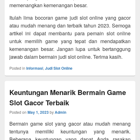
memenangkan kemenangan besar.
Itulah lima bocoran game judi slot online yang gacor
atau mudah menang dan terbaik tahun 2023. Semoga
artikel ini dapat membantu para pemain slot online
untuk memilih game yang tepat dan mendapatkan
kemenangan besar. Jangan lupa untuk bertanggung
jawab dalam bermain judi slot online. Terima kasih.
Posted in
Informasi
,
Judi Slot Online
Keuntungan Menarik Bermain Game
Slot Gacor Terbaik
Posted on
May 1, 2023
by
Admin
Bermain game slot yang gacor atau mudah menang
tentunya memiliki keuntungan yang menarik.
Beberapa keuntungan yang dapat Anda rasakan