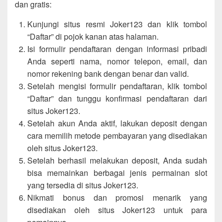
dan gratis:
Kunjungi situs resmi Joker123 dan klik tombol
“Daftar” di pojok kanan atas halaman.
Isi formulir pendaftaran dengan informasi pribadi
Anda seperti nama, nomor telepon, email, dan
nomor rekening bank dengan benar dan valid.
Setelah mengisi formulir pendaftaran, klik tombol
“Daftar” dan tunggu konfirmasi pendaftaran dari
situs Joker123.
Setelah akun Anda aktif, lakukan deposit dengan
cara memilih metode pembayaran yang disediakan
oleh situs Joker123.
Setelah berhasil melakukan deposit, Anda sudah
bisa memainkan berbagai jenis permainan slot
yang tersedia di situs Joker123.
Nikmati bonus dan promosi menarik yang
disediakan oleh situs Joker123 untuk para