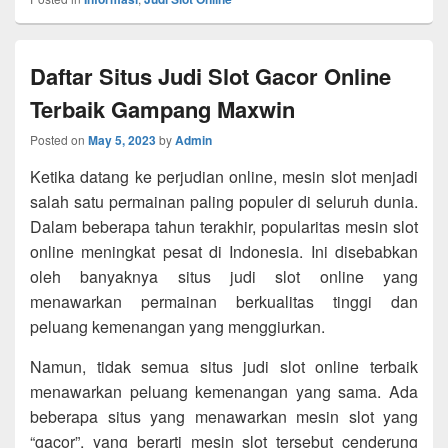
Daftar Situs Judi Slot Gacor Online
Terbaik Gampang Maxwin
Posted on
May 5, 2023
by
Admin
Ketika datang ke perjudian online, mesin slot menjadi
salah satu permainan paling populer di seluruh dunia.
Dalam beberapa tahun terakhir, popularitas mesin slot
online meningkat pesat di Indonesia. Ini disebabkan
oleh banyaknya situs judi slot online yang
menawarkan permainan berkualitas tinggi dan
peluang kemenangan yang menggiurkan.
Namun, tidak semua situs judi slot online terbaik
menawarkan peluang kemenangan yang sama. Ada
beberapa situs yang menawarkan mesin slot yang
“gacor”, yang berarti mesin slot tersebut cenderung