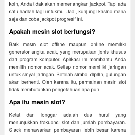
koin, Anda tidak akan memenangkan jackpot. Tapi ada
satu hadiah lagi untukmu. Jadi, kunjungi kasino mana
saja dan coba jackpot progresif ini.
Apakah mesin slot berfungsi?
Baik mesin slot offline maupun online memiliki
generator angka acak, yang merupakan jenis khusus
dari program komputer. Aplikasi ini membantu Anda
memilih nomor acak. Setiap nomor memiliki jaringan
untuk sinyal jaringan. Setelah simbol dipilih, gulungan
akan berhenti. Oleh karena itu, permainan mesin slot
tidak membutuhkan pengetahuan apa pun.
Apa itu mesin slot?
Ketat dan longgar adalah dua huruf yang
menunjukkan frekuensi slot dan jumlah pembayaran.
Slack menawarkan pembayaran lebih besar karena