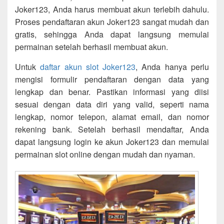
Joker123, Anda harus membuat akun terlebih dahulu.
Proses pendaftaran akun Joker123 sangat mudah dan
gratis, sehingga Anda dapat langsung memulai
permainan setelah berhasil membuat akun.
Untuk
daftar akun slot Joker123
, Anda hanya perlu
mengisi formulir pendaftaran dengan data yang
lengkap dan benar. Pastikan informasi yang diisi
sesuai dengan data diri yang valid, seperti nama
lengkap, nomor telepon, alamat email, dan nomor
rekening bank. Setelah berhasil mendaftar, Anda
dapat langsung login ke akun Joker123 dan memulai
permainan slot online dengan mudah dan nyaman.