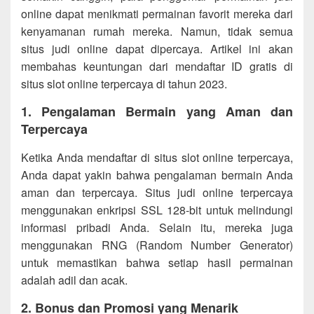
online dapat menikmati permainan favorit mereka dari
kenyamanan rumah mereka. Namun, tidak semua
situs judi online dapat dipercaya. Artikel ini akan
membahas keuntungan dari mendaftar ID gratis di
situs slot online terpercaya di tahun 2023.
1. Pengalaman Bermain yang Aman dan
Terpercaya
Ketika Anda mendaftar di situs slot online terpercaya,
Anda dapat yakin bahwa pengalaman bermain Anda
aman dan terpercaya. Situs judi online terpercaya
menggunakan enkripsi SSL 128-bit untuk melindungi
informasi pribadi Anda. Selain itu, mereka juga
menggunakan RNG (Random Number Generator)
untuk memastikan bahwa setiap hasil permainan
adalah adil dan acak.
2. Bonus dan Promosi yang Menarik