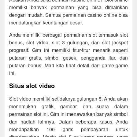
memiliki banyak permainan yang bisa dimainkan
dengan mudah. Semua permainan casino online bisa
mendatangkan keuntungan besar.
Anda memiliki berbagai permainan slot termasuk slot
bonus, slot video, slot 3 gulungan, dan slot jackpot
progresif. Gim ini memiliki fitur-fitur menarik seperti
putaran gratis, simbol gesek, pengganda liar, dan
putaran bonus. Mari kita lihat detail dari game-game
ini.
Situs slot video
Slot video memiliki setidaknya gulungan 5. Anda akan
menemukan grafik, gambar, dan suara dalam
permainan slot ini. Gim ini menawarkan banyak simbol
dan hadiah lainnya. Dalam beberapa kasus, Anda
mendapatkan 100 garis pembayaran untuk
dipertaruhkan. Mesin slot 5 gulungan modern, yang