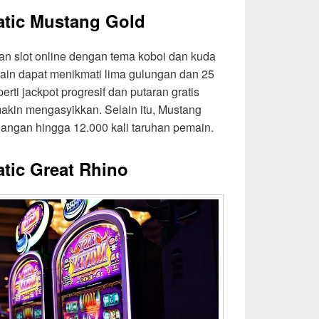
atic Mustang Gold
n slot online dengan tema koboi dan kuda
main dapat menikmati lima gulungan dan 25
perti jackpot progresif dan putaran gratis
akin mengasyikkan. Selain itu, Mustang
ngan hingga 12.000 kali taruhan pemain.
tic Great Rhino