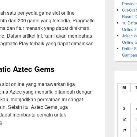
Provide
Ciri-Cir
ah satu penyedia game slot online
Resmi D
bih dari 200 game yang tersedia, Pragmatic
10 Dafta
a dan fitur menarik yang dapat dinikmati
Online T
ne. Dalam artikel ini, kami akan membahas
Joker12
Online 
Pragmatic Play terbaik yang dapat dimainkan
Daftar S
Gampan
atic Aztec Gems
slot online yang menawarkan tiga
M
Tema Aztec yang menarik, ditambah dengan
kau, menjadikan permainan ini sangat
in. Selain itu, Aztec Gems juga
3
 dapat membantu pemain untuk
10
1
g.
17
1