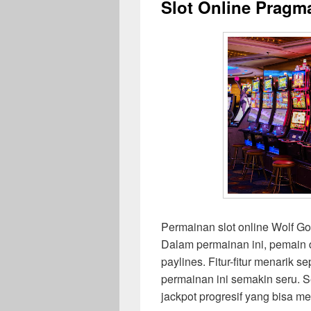
Slot Online Pragm
Permainan slot online Wolf Gol
Dalam permainan ini, pemain 
paylines. Fitur-fitur menarik s
permainan ini semakin seru. S
jackpot progresif yang bisa