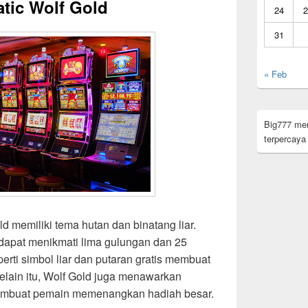
atic Wolf Gold
24
2
31
« Feb
Big777 mer
terpercaya
d memiliki tema hutan dan binatang liar.
dapat menikmati lima gulungan dan 25
eperti simbol liar dan putaran gratis membuat
elain itu, Wolf Gold juga menawarkan
 membuat pemain memenangkan hadiah besar.