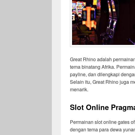
Great Rhino adalah permainan 
tema binatang Afrika. Permain
payline, dan dilengkapi dengan
Selain itu, Great Rhino juga m
menarik.
Slot Online Pragm
Permainan slot online gates o
dengan tema para dewa yunani