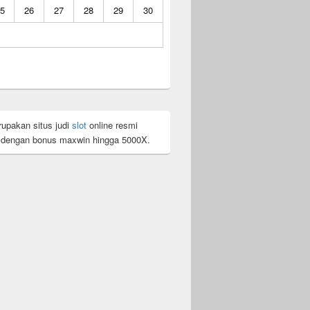
5
26
27
28
29
30
upakan situs judi
slot
online resmi
 dengan bonus maxwin hingga 5000X.