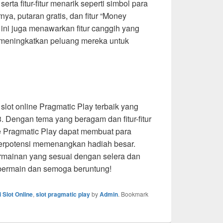
erta fitur-fitur menarik seperti simbol para
nya, putaran gratis, dan fitur “Money
n ini juga menawarkan fitur canggih yang
meningkatkan peluang mereka untuk
slot online Pragmatic Play terbaik yang
. Dengan tema yang beragam dan fitur-fitur
ne Pragmatic Play dapat membuat para
berpotensi memenangkan hadiah besar.
rmainan yang sesuai dengan selera dan
bermain dan semoga beruntung!
 Slot Online
,
slot pragmatic play
by
Admin
. Bookmark