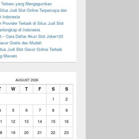
r Terbaru yang Mengagumkan
i Situs Judi Slot Online Terpercaya dan
i Indonesia
r Provider Terbaik di Situs Judi Slot
erlengkap di Indonesia
3 – Cara Daftar Akun Slot Joker123
Gacor Gratis dan Mudah
itus Judi Slot Gacor Online Terbaik
g Maxwin
AUGUST 2026
T
W
T
F
S
S
1
2
4
5
6
7
8
9
1
12
13
14
15
16
8
19
20
21
22
23