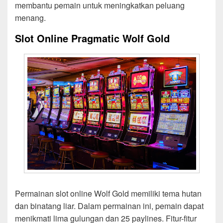
membantu pemain untuk meningkatkan peluang
menang.
Slot Online Pragmatic Wolf Gold
Permainan slot online Wolf Gold memiliki tema hutan
dan binatang liar. Dalam permainan ini, pemain dapat
menikmati lima gulungan dan 25 paylines. Fitur-fitur