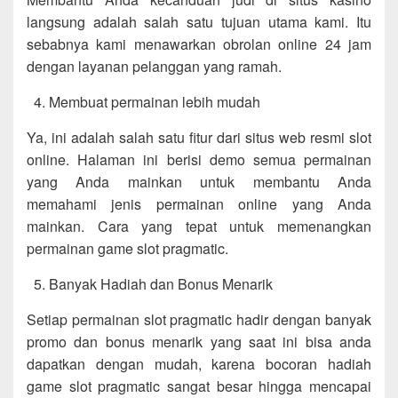
langsung adalah salah satu tujuan utama kami. Itu
sebabnya kami menawarkan obrolan online 24 jam
dengan layanan pelanggan yang ramah.
Membuat permainan lebih mudah
Ya, ini adalah salah satu fitur dari situs web resmi slot
online. Halaman ini berisi demo semua permainan
yang Anda mainkan untuk membantu Anda
memahami jenis permainan online yang Anda
mainkan. Cara yang tepat untuk memenangkan
permainan game slot pragmatic.
Banyak Hadiah dan Bonus Menarik
Setiap permainan slot pragmatic hadir dengan banyak
promo dan bonus menarik yang saat ini bisa anda
dapatkan dengan mudah, karena bocoran hadiah
game slot pragmatic sangat besar hingga mencapai