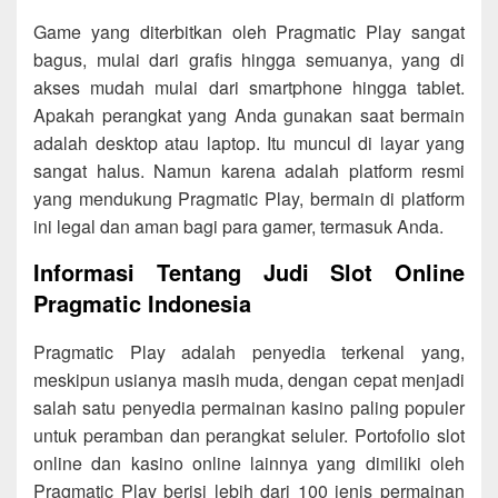
Game yang diterbitkan oleh Pragmatic Play sangat
bagus, mulai dari grafis hingga semuanya, yang di
akses mudah mulai dari smartphone hingga tablet.
Apakah perangkat yang Anda gunakan saat bermain
adalah desktop atau laptop. Itu muncul di layar yang
sangat halus. Namun karena adalah platform resmi
yang mendukung Pragmatic Play, bermain di platform
ini legal dan aman bagi para gamer, termasuk Anda.
Informasi Tentang Judi Slot Online
Pragmatic Indonesia
Pragmatic Play adalah penyedia terkenal yang,
meskipun usianya masih muda, dengan cepat menjadi
salah satu penyedia permainan kasino paling populer
untuk peramban dan perangkat seluler. Portofolio slot
online dan kasino online lainnya yang dimiliki oleh
Pragmatic Play berisi lebih dari 100 jenis permainan