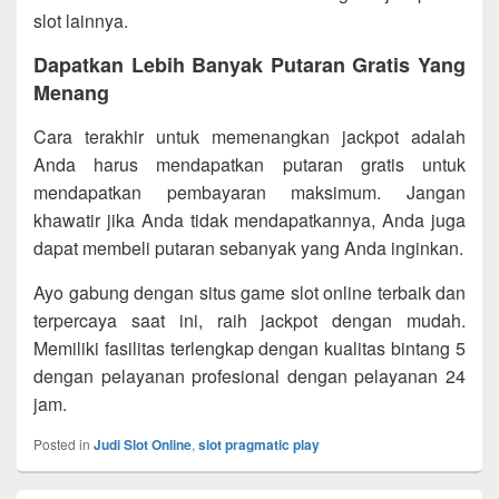
slot lainnya.
Dapatkan Lebih Banyak Putaran Gratis Yang
Menang
Cara terakhir untuk memenangkan jackpot adalah
Anda harus mendapatkan putaran gratis untuk
mendapatkan pembayaran maksimum. Jangan
khawatir jika Anda tidak mendapatkannya, Anda juga
dapat membeli putaran sebanyak yang Anda inginkan.
Ayo gabung dengan situs game slot online terbaik dan
terpercaya saat ini, raih jackpot dengan mudah.
Memiliki fasilitas terlengkap dengan kualitas bintang 5
dengan pelayanan profesional dengan pelayanan 24
jam.
Posted in
Judi Slot Online
,
slot pragmatic play