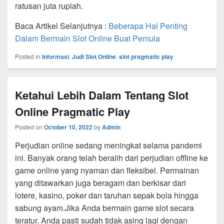
ratusan juta rupiah.
Baca Artikel Selanjutnya :
Beberapa Hal Penting
Dalam Bermain Slot Online Buat Pemula
Posted in
Informasi
,
Judi Slot Online
,
slot pragmatic play
Ketahui Lebih Dalam Tentang Slot
Online Pragmatic Play
Posted on
October 10, 2022
by
Admin
Perjudian online sedang meningkat selama pandemi
ini. Banyak orang telah beralih dari perjudian offline ke
game online yang nyaman dan fleksibel. Permainan
yang ditawarkan juga beragam dan berkisar dari
lotere, kasino, poker dan taruhan sepak bola hingga
sabung ayam.Jika Anda bermain game slot secara
teratur, Anda pasti sudah tidak asing lagi dengan