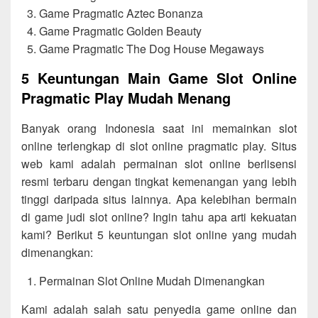
Game Pragmatic Aztec Bonanza
Game Pragmatic Golden Beauty
Game Pragmatic The Dog House Megaways
5 Keuntungan Main Game Slot Online
Pragmatic Play Mudah Menang
Banyak orang Indonesia saat ini memainkan slot
online terlengkap di slot online pragmatic play. Situs
web kami adalah permainan slot online berlisensi
resmi terbaru dengan tingkat kemenangan yang lebih
tinggi daripada situs lainnya. Apa kelebihan bermain
di game judi slot online? Ingin tahu apa arti kekuatan
kami? Berikut 5 keuntungan slot online yang mudah
dimenangkan:
Permainan Slot Online Mudah Dimenangkan
Kami adalah salah satu penyedia game online dan