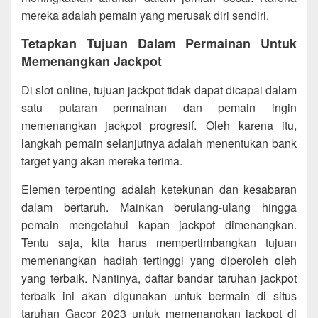
mereka adalah pemain yang merusak diri sendiri.
Tetapkan Tujuan Dalam Permainan Untuk
Memenangkan Jackpot
Di slot online, tujuan jackpot tidak dapat dicapai dalam
satu putaran permainan dan pemain ingin
memenangkan jackpot progresif. Oleh karena itu,
langkah pemain selanjutnya adalah menentukan bank
target yang akan mereka terima.
Elemen terpenting adalah ketekunan dan kesabaran
dalam bertaruh. Mainkan berulang-ulang hingga
pemain mengetahui kapan jackpot dimenangkan.
Tentu saja, kita harus mempertimbangkan tujuan
memenangkan hadiah tertinggi yang diperoleh oleh
yang terbaik. Nantinya, daftar bandar taruhan jackpot
terbaik ini akan digunakan untuk bermain di situs
taruhan Gacor 2023 untuk memenangkan jackpot di