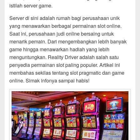
istilah server game.
Server di sini adalah rumah bagi perusahaan unik
yang menawarkan berbagai permainan slot online.
Saat ini, perusahaan judi online bersaing untuk
menarik pemain. Dari mengembangkan lebih banyak
game hingga menawarkan hadiah yang lebih
menguntungkan. Reality Driver adalah salah satu
penyedia permainan slot paling populer. Artikel ini
membahas sekilas tentang slot pragmatic dan game
online. Simak infonya sampai habis!