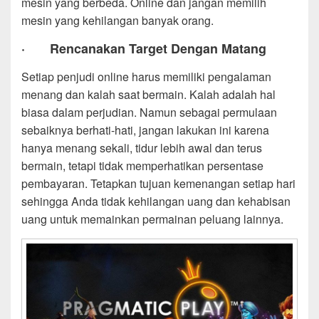
mesin yang berbeda. Online dan jangan memilih
mesin yang kehilangan banyak orang.
· Rencanakan Target Dengan Matang
Setiap penjudi online harus memiliki pengalaman
menang dan kalah saat bermain. Kalah adalah hal
biasa dalam perjudian. Namun sebagai permulaan
sebaiknya berhati-hati, jangan lakukan ini karena
hanya menang sekali, tidur lebih awal dan terus
bermain, tetapi tidak memperhatikan persentase
pembayaran. Tetapkan tujuan kemenangan setiap hari
sehingga Anda tidak kehilangan uang dan kehabisan
uang untuk memainkan permainan peluang lainnya.