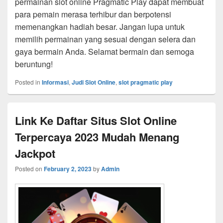
permainan slot online Pragmatic Play dapat membuat
para pemain merasa terhibur dan berpotensi
memenangkan hadiah besar. Jangan lupa untuk
memilih permainan yang sesuai dengan selera dan
gaya bermain Anda. Selamat bermain dan semoga
beruntung!
Posted in
Informasi
,
Judi Slot Online
,
slot pragmatic play
Link Ke Daftar Situs Slot Online
Terpercaya 2023 Mudah Menang
Jackpot
Posted on
February 2, 2023
by
Admin