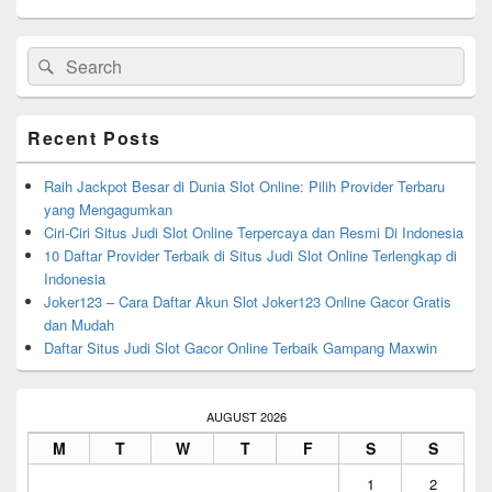
Primary
Search
Search
Sidebar
for:
Widget
Area
Recent Posts
Raih Jackpot Besar di Dunia Slot Online: Pilih Provider Terbaru
yang Mengagumkan
Ciri-Ciri Situs Judi Slot Online Terpercaya dan Resmi Di Indonesia
10 Daftar Provider Terbaik di Situs Judi Slot Online Terlengkap di
Indonesia
Joker123 – Cara Daftar Akun Slot Joker123 Online Gacor Gratis
dan Mudah
Daftar Situs Judi Slot Gacor Online Terbaik Gampang Maxwin
AUGUST 2026
M
T
W
T
F
S
S
1
2