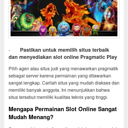
· Pastikan untuk memilih situs terbaik
dan menyediakan slot online Pragmatic Play
Pilih agen atau situs judi yang menawarkan pragmatik
sebagai server karena permainan yang ditawarkan
sangat lengkap. Carilah situs yang mudah diakses dan
memiliki banyak anggota. Ini menunjukkan bahwa
situs tersebut memiliki kualitas teknis yang tinggi.
Mengapa Permainan Slot Online Sangat
Mudah Menang?