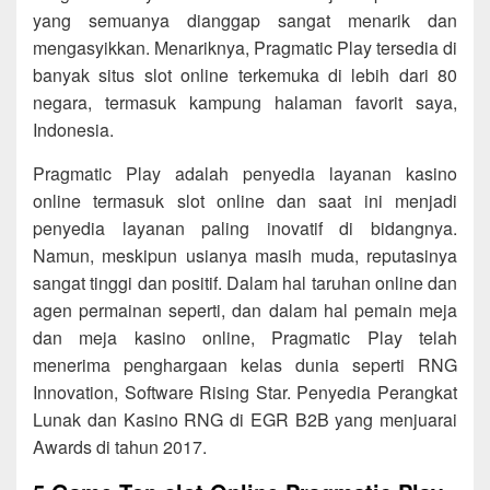
yang semuanya dianggap sangat menarik dan
mengasyikkan. Menariknya, Pragmatic Play tersedia di
banyak situs slot online terkemuka di lebih dari 80
negara, termasuk kampung halaman favorit saya,
Indonesia.
Pragmatic Play adalah penyedia layanan kasino
online termasuk slot online dan saat ini menjadi
penyedia layanan paling inovatif di bidangnya.
Namun, meskipun usianya masih muda, reputasinya
sangat tinggi dan positif. Dalam hal taruhan online dan
agen permainan seperti, dan dalam hal pemain meja
dan meja kasino online, Pragmatic Play telah
menerima penghargaan kelas dunia seperti RNG
Innovation, Software Rising Star. Penyedia Perangkat
Lunak dan Kasino RNG di EGR B2B yang menjuarai
Awards di tahun 2017.