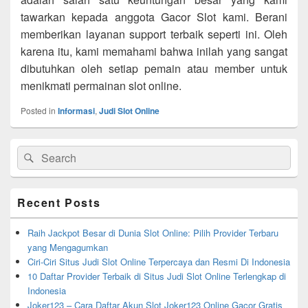
tawarkan kepada anggota Gacor Slot kami. Berani
memberikan layanan support terbaik seperti ini. Oleh
karena itu, kami memahami bahwa inilah yang sangat
dibutuhkan oleh setiap pemain atau member untuk
menikmati permainan slot online.
Posted in
Informasi
,
Judi Slot Online
Primary
Search
Search
Sidebar
for:
Widget
Area
Recent Posts
Raih Jackpot Besar di Dunia Slot Online: Pilih Provider Terbaru
yang Mengagumkan
Ciri-Ciri Situs Judi Slot Online Terpercaya dan Resmi Di Indonesia
10 Daftar Provider Terbaik di Situs Judi Slot Online Terlengkap di
Indonesia
Joker123 – Cara Daftar Akun Slot Joker123 Online Gacor Gratis