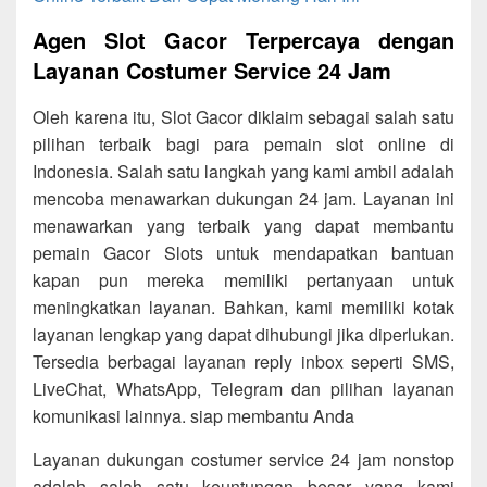
Agen Slot Gacor Terpercaya dengan
Layanan Costumer Service 24 Jam
Oleh karena itu, Slot Gacor diklaim sebagai salah satu
pilihan terbaik bagi para pemain slot online di
Indonesia. Salah satu langkah yang kami ambil adalah
mencoba menawarkan dukungan 24 jam. Layanan ini
menawarkan yang terbaik yang dapat membantu
pemain Gacor Slots untuk mendapatkan bantuan
kapan pun mereka memiliki pertanyaan untuk
meningkatkan layanan. Bahkan, kami memiliki kotak
layanan lengkap yang dapat dihubungi jika diperlukan.
Tersedia berbagai layanan reply inbox seperti SMS,
LiveChat, WhatsApp, Telegram dan pilihan layanan
komunikasi lainnya. siap membantu Anda
Layanan dukungan costumer service 24 jam nonstop
adalah salah satu keuntungan besar yang kami