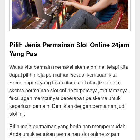
Pilih Jenis Permainan Slot Online 24jam
Yang Pas
Walau kita bermain memakai skema online, tetapi kita
dapat pilih meja permainan sesuai kemauan kita.
Sama seperti yang telah disebut di atas jika dalam
skema permainan slot online terpercaya, terutamanya
faksi agen mempunyai beberapa tipe skema untuk
keperluan pemain. Demikian dengan permainan judi
slot ini.
Pilih meja permainan yang berlainan mempermudah
Anda untuk tentukan permainan slot online 24jam