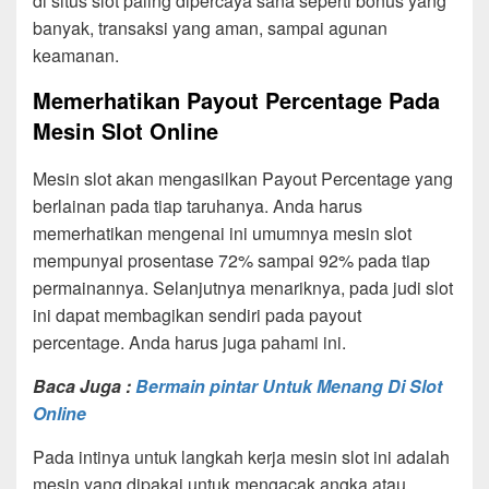
di situs slot paling dipercaya sana seperti bonus yang
banyak, transaksi yang aman, sampai agunan
keamanan.
Memerhatikan Payout Percentage Pada
Mesin Slot Online
Mesin slot akan mengasilkan Payout Percentage yang
berlainan pada tiap taruhanya. Anda harus
memerhatikan mengenai ini umumnya mesin slot
mempunyai prosentase 72% sampai 92% pada tiap
permainannya. Selanjutnya menariknya, pada judi slot
ini dapat membagikan sendiri pada payout
percentage. Anda harus juga pahami ini.
Baca Juga :
Bermain pintar Untuk Menang Di Slot
Online
Pada intinya untuk langkah kerja mesin slot ini adalah
mesin yang dipakai untuk mengacak angka atau