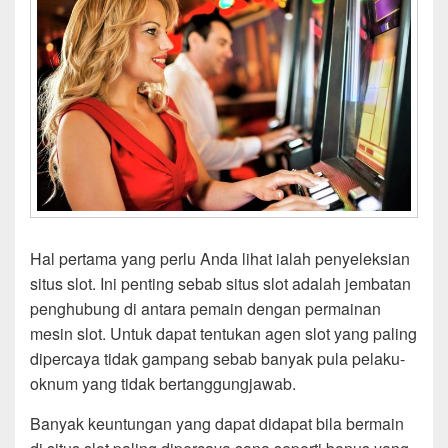
Hal pertama yang perlu Anda lihat ialah penyeleksian
situs slot. Ini penting sebab situs slot adalah jembatan
penghubung di antara pemain dengan permainan
mesin slot. Untuk dapat tentukan agen slot yang paling
dipercaya tidak gampang sebab banyak pula pelaku-
oknum yang tidak bertanggungjawab.
Banyak keuntungan yang dapat didapat bila bermain