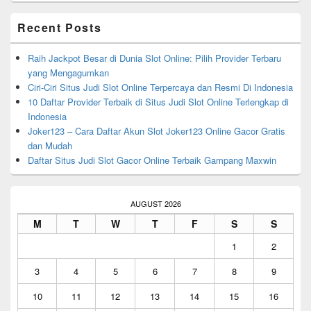
Area
Recent Posts
Raih Jackpot Besar di Dunia Slot Online: Pilih Provider Terbaru
yang Mengagumkan
Ciri-Ciri Situs Judi Slot Online Terpercaya dan Resmi Di Indonesia
10 Daftar Provider Terbaik di Situs Judi Slot Online Terlengkap di
Indonesia
Joker123 – Cara Daftar Akun Slot Joker123 Online Gacor Gratis
dan Mudah
Daftar Situs Judi Slot Gacor Online Terbaik Gampang Maxwin
AUGUST 2026
M
T
W
T
F
S
S
1
2
3
4
5
6
7
8
9
10
11
12
13
14
15
16