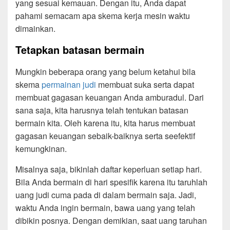
yang sesuai kemauan. Dengan itu, Anda dapat
pahami semacam apa skema kerja mesin waktu
dimainkan.
Tetapkan batasan bermain
Mungkin beberapa orang yang belum ketahui bila
skema
permainan judi
membuat suka serta dapat
membuat gagasan keuangan Anda amburadul. Dari
sana saja, kita harusnya telah tentukan batasan
bermain kita. Oleh karena itu, kita harus membuat
gagasan keuangan sebaik-baiknya serta seefektif
kemungkinan.
Misalnya saja, bikinlah daftar keperluan setiap hari.
Bila Anda bermain di hari spesifik karena itu taruhlah
uang judi cuma pada di dalam bermain saja. Jadi,
waktu Anda ingin bermain, bawa uang yang telah
dibikin posnya. Dengan demikian, saat uang taruhan