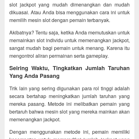
slot jackpot yang mudah dimenangkan dan mudah
dikuasai. Atau Anda bisa menggunakan cara ini untuk
memilih mesin slot dengan pemain terbanyak.
Akibatnya? Tentu saja, ketika Anda memutuskan untuk
memainkan slot individu untuk memenangkan jackpot,
sangat mudah bagi pemain untuk menang. Karena itu
mengontrol aliran permainan serta gameplay.
Seiring Waktu, Tingkatkan Jumlah Taruhan
Yang Anda Pasang
Trik lain yang sering digunakan para rol tinggi adalah
secara bertahap meningkatkan jumlah taruhan yang
mereka pasang. Metode ini melibatkan pemain yang
bertaruh bahwa mesin slot yang mereka mainkan akan
memenangkan jackpot.
Dengan menggunakan metode ini, pemain memiliki