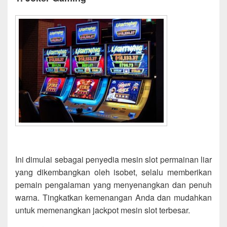
Ini dimulai sebagai penyedia mesin slot permainan liar
yang dikembangkan oleh isobet, selalu memberikan
pemain pengalaman yang menyenangkan dan penuh
warna. Tingkatkan kemenangan Anda dan mudahkan
untuk memenangkan jackpot mesin slot terbesar.