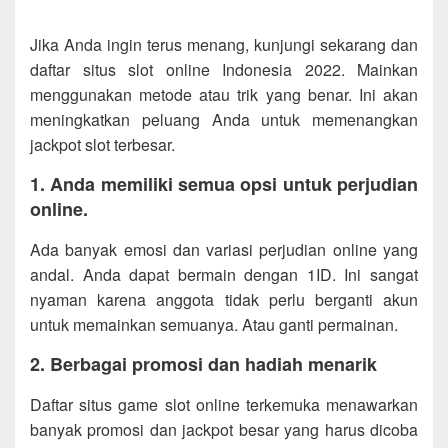
Jika Anda ingin terus menang, kunjungi sekarang dan
daftar situs slot online Indonesia 2022. Mainkan
menggunakan metode atau trik yang benar. Ini akan
meningkatkan peluang Anda untuk memenangkan
jackpot slot terbesar.
1. Anda memiliki semua opsi untuk perjudian
online.
Ada banyak emosi dan variasi perjudian online yang
andal. Anda dapat bermain dengan 1ID. Ini sangat
nyaman karena anggota tidak perlu berganti akun
untuk memainkan semuanya. Atau ganti permainan.
2. Berbagai promosi dan hadiah menarik
Daftar situs game slot online terkemuka menawarkan
banyak promosi dan jackpot besar yang harus dicoba