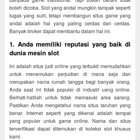
boleh dicoba. Slot yang andal mungkin tampak seperti
tugas yang sulit, tetapi membangun situs game yang
andal adalah hal yang paling cerdas dan cerdas.
Banyak broker dapat membantu dalam hal ini.
1. Anda memiliki reputasi yang baik di
dunia mesin slot
Ini adalah situs judi online yang terbukti memudahkan
untuk menemukan perjudian di mana saja dan
merupakan nama rumah tangga bagi banyak orang.
Anda saat ini tidak populer di industri uang online.
Berhati-hatilah untuk tidak memasuki area sarang.
Pastikan Anda mengetahui nama situs taruhan yang
benar. Internet seperti yang dikenal adalah tempat
yang populer untuk game online. Nama dan situs
terverifikasi dapat ditemukan di koleksi slot khusus
kami.