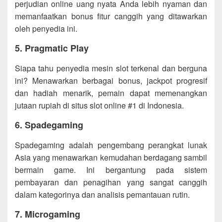
perjudian online uang nyata Anda lebih nyaman dan
memanfaatkan bonus fitur canggih yang ditawarkan
oleh penyedia ini.
5. Pragmatic Play
Siapa tahu penyedia mesin slot terkenal dan berguna
ini? Menawarkan berbagai bonus, jackpot progresif
dan hadiah menarik, pemain dapat memenangkan
jutaan rupiah di situs slot online #1 di Indonesia.
6. Spadegaming
Spadegaming adalah pengembang perangkat lunak
Asia yang menawarkan kemudahan berdagang sambil
bermain game. Ini bergantung pada sistem
pembayaran dan penagihan yang sangat canggih
dalam kategorinya dan analisis pemantauan rutin.
7. Microgaming