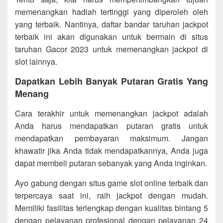
memenangkan hadiah tertinggi yang diperoleh oleh
yang terbaik. Nantinya, daftar bandar taruhan jackpot
terbaik ini akan digunakan untuk bermain di situs
taruhan Gacor 2023 untuk memenangkan jackpot di
slot lainnya.
Dapatkan Lebih Banyak Putaran Gratis Yang
Menang
Cara terakhir untuk memenangkan jackpot adalah
Anda harus mendapatkan putaran gratis untuk
mendapatkan pembayaran maksimum. Jangan
khawatir jika Anda tidak mendapatkannya, Anda juga
dapat membeli putaran sebanyak yang Anda inginkan.
Ayo gabung dengan situs game slot online terbaik dan
terpercaya saat ini, raih jackpot dengan mudah.
Memiliki fasilitas terlengkap dengan kualitas bintang 5
dengan pelayanan profesional dengan pelayanan 24