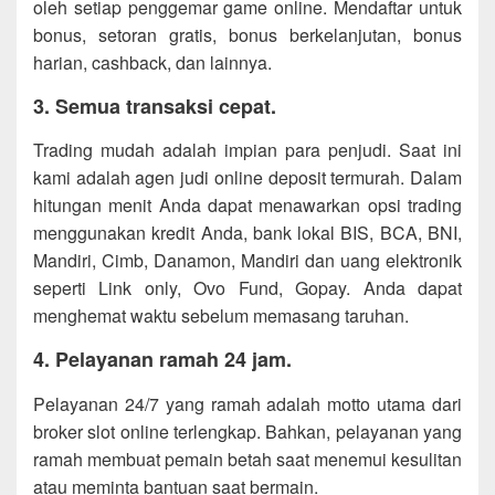
oleh setiap penggemar game online. Mendaftar untuk
bonus, setoran gratis, bonus berkelanjutan, bonus
harian, cashback, dan lainnya.
3. Semua transaksi cepat.
Trading mudah adalah impian para penjudi. Saat ini
kami adalah agen judi online deposit termurah. Dalam
hitungan menit Anda dapat menawarkan opsi trading
menggunakan kredit Anda, bank lokal BIS, BCA, BNI,
Mandiri, Cimb, Danamon, Mandiri dan uang elektronik
seperti Link only, Ovo Fund, Gopay. Anda dapat
menghemat waktu sebelum memasang taruhan.
4. Pelayanan ramah 24 jam.
Pelayanan 24/7 yang ramah adalah motto utama dari
broker slot online terlengkap. Bahkan, pelayanan yang
ramah membuat pemain betah saat menemui kesulitan
atau meminta bantuan saat bermain.