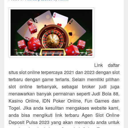
Link daftar
situs slot online terpercaya 2021 dan 2023 dengan slot
terbaru dengan game terlaris. Selain memiliki pilihan
slot online terbanyak, sebagai broker judi juga
menawarkan banyak permainan seperti Judi Bola 88,
Kasino Online, IDN Poker Online, Fun Games dan
Togel. Jika anda kesulitan mengakses website kami,
anda bisa mengikuti link terbaru Agen Slot Online
Deposit Pulsa 2023 yang akan memandu anda untuk