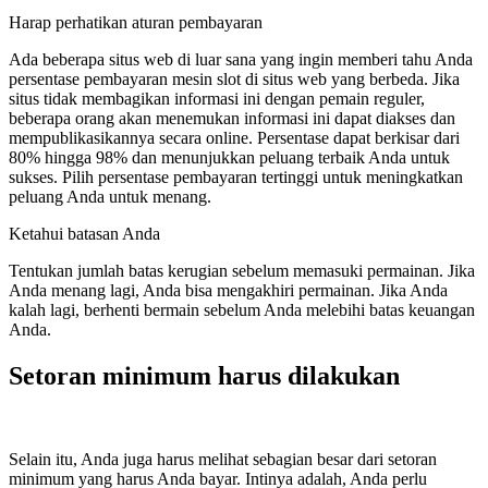
Harap perhatikan aturan pembayaran
Ada beberapa situs web di luar sana yang ingin memberi tahu Anda
persentase pembayaran mesin slot di situs web yang berbeda. Jika
situs tidak membagikan informasi ini dengan pemain reguler,
beberapa orang akan menemukan informasi ini dapat diakses dan
mempublikasikannya secara online. Persentase dapat berkisar dari
80% hingga 98% dan menunjukkan peluang terbaik Anda untuk
sukses. Pilih persentase pembayaran tertinggi untuk meningkatkan
peluang Anda untuk menang.
Ketahui batasan Anda
Tentukan jumlah batas kerugian sebelum memasuki permainan. Jika
Anda menang lagi, Anda bisa mengakhiri permainan. Jika Anda
kalah lagi, berhenti bermain sebelum Anda melebihi batas keuangan
Anda.
Setoran minimum harus dilakukan
Selain itu, Anda juga harus melihat sebagian besar dari setoran
minimum yang harus Anda bayar. Intinya adalah, Anda perlu