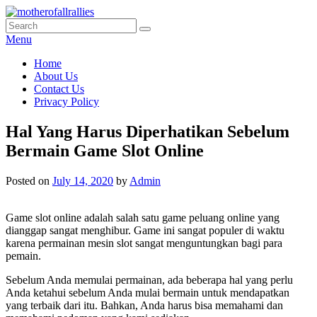
Skip
to
Search
Search
motherofallrallies
Berita Terbaru Judi Slot Online
content
for:
Menu
Primary
Home
About Us
menu
Contact Us
Privacy Policy
Hal Yang Harus Diperhatikan Sebelum
Bermain Game Slot Online
Posted on
July 14, 2020
by
Admin
Game slot online adalah salah satu game peluang online yang
dianggap sangat menghibur. Game ini sangat populer di waktu
karena permainan mesin slot sangat menguntungkan bagi para
pemain.
Sebelum Anda memulai permainan, ada beberapa hal yang perlu
Anda ketahui sebelum Anda mulai bermain untuk mendapatkan
yang terbaik dari itu. Bahkan, Anda harus bisa memahami dan