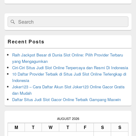
Primary
Search
Search
Sidebar
for:
Widget
Area
Recent Posts
Raih Jackpot Besar di Dunia Slot Online: Pilih Provider Terbaru
yang Mengagumkan
Ciri-Ciri Situs Judi Slot Online Terpercaya dan Resmi Di Indonesia
10 Daftar Provider Terbaik di Situs Judi Slot Online Terlengkap di
Indonesia
Joker123 – Cara Daftar Akun Slot Joker123 Online Gacor Gratis
dan Mudah
Daftar Situs Judi Slot Gacor Online Terbaik Gampang Maxwin
AUGUST 2026
M
T
W
T
F
S
S