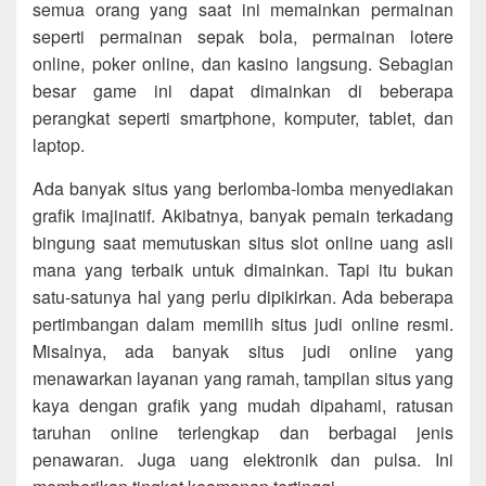
semua orang yang saat ini memainkan permainan
seperti permainan sepak bola, permainan lotere
online, poker online, dan kasino langsung. Sebagian
besar game ini dapat dimainkan di beberapa
perangkat seperti smartphone, komputer, tablet, dan
laptop.
Ada banyak situs yang berlomba-lomba menyediakan
grafik imajinatif. Akibatnya, banyak pemain terkadang
bingung saat memutuskan situs slot online uang asli
mana yang terbaik untuk dimainkan. Tapi itu bukan
satu-satunya hal yang perlu dipikirkan. Ada beberapa
pertimbangan dalam memilih situs judi online resmi.
Misalnya, ada banyak situs judi online yang
menawarkan layanan yang ramah, tampilan situs yang
kaya dengan grafik yang mudah dipahami, ratusan
taruhan online terlengkap dan berbagai jenis
penawaran. Juga uang elektronik dan pulsa. Ini