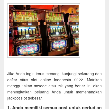
Jika Anda ingin terus menang, kunjungi sekarang dan
daftar situs slot online Indonesia 2022. Mainkan
menggunakan metode atau trik yang benar. Ini akan
meningkatkan peluang Anda untuk memenangkan
jackpot slot terbesar.
1. Anda memiliki semua opsi untuk perjudian