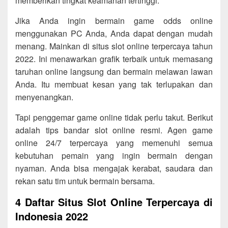
memberikan tingkat keamanan tertinggi.
Jika Anda ingin bermain game odds online
menggunakan PC Anda, Anda dapat dengan mudah
menang. Mainkan di situs slot online terpercaya tahun
2022. Ini menawarkan grafik terbaik untuk memasang
taruhan online langsung dan bermain melawan lawan
Anda. Itu membuat kesan yang tak terlupakan dan
menyenangkan.
Tapi penggemar game online tidak perlu takut. Berikut
adalah tips bandar slot online resmi. Agen game
online 24/7 terpercaya yang memenuhi semua
kebutuhan pemain yang ingin bermain dengan
nyaman. Anda bisa mengajak kerabat, saudara dan
rekan satu tim untuk bermain bersama.
4 Daftar Situs Slot Online Terpercaya di
Indonesia 2022