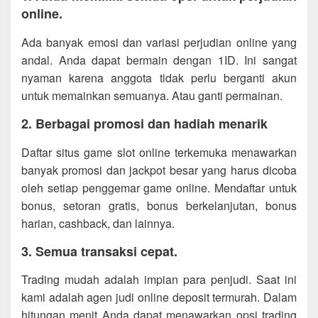
online.
Ada banyak emosi dan variasi perjudian online yang
andal. Anda dapat bermain dengan 1ID. Ini sangat
nyaman karena anggota tidak perlu berganti akun
untuk memainkan semuanya. Atau ganti permainan.
2. Berbagai promosi dan hadiah menarik
Daftar situs game slot online terkemuka menawarkan
banyak promosi dan jackpot besar yang harus dicoba
oleh setiap penggemar game online. Mendaftar untuk
bonus, setoran gratis, bonus berkelanjutan, bonus
harian, cashback, dan lainnya.
3. Semua transaksi cepat.
Trading mudah adalah impian para penjudi. Saat ini
kami adalah agen judi online deposit termurah. Dalam
hitungan menit Anda dapat menawarkan opsi trading