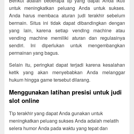
Berikut adalah beberapa tip yang dapat Anda ikuti
untuk meningkatkan peluang Anda untuk sukses.
Anda harus membaca aturan judi terakhir sebelum
bermain. Situs ini tidak dapat dibandingkan dengan
yang lain, karena setiap vending machine atau
vending machine memiliki aturan dan regulasinya
sendiri. Ini diperlukan untuk mengembangkan
permainan yang bagus.
Selain itu, peringkat dapat terjadi karena kesalahan
ketik yang akan menyebabkan Anda melanggar
hukum hingga game tersebut dilarang.
Menggunakan latihan presisi untuk judi
slot online
Tip terakhir yang dapat Anda gunakan untuk
meningkatkan peluang sukses Anda adalah melatih
selera humor Anda pada waktu yang tepat dan