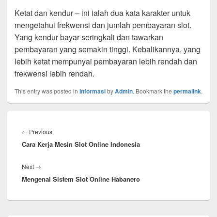
Ketat dan kendur – ini ialah dua kata karakter untuk
mengetahui frekwensi dan jumlah pembayaran slot.
Yang kendur bayar seringkali dan tawarkan
pembayaran yang semakin tinggi. Kebalikannya, yang
lebih ketat mempunyai pembayaran lebih rendah dan
frekwensi lebih rendah.
This entry was posted in
Informasi
by
Admin
. Bookmark the
permalink
.
Post
navigation
Previous
←
Previous
Cara Kerja Mesin Slot Online Indonesia
post:
Next
Next
→
Mengenal Sistem Slot Online Habanero
post: