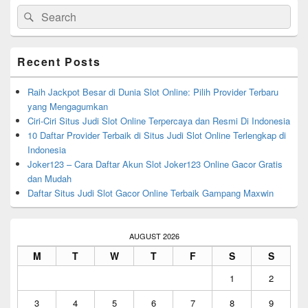
Primary
Search
Search
Sidebar
for:
Widget
Area
Recent Posts
Raih Jackpot Besar di Dunia Slot Online: Pilih Provider Terbaru
yang Mengagumkan
Ciri-Ciri Situs Judi Slot Online Terpercaya dan Resmi Di Indonesia
10 Daftar Provider Terbaik di Situs Judi Slot Online Terlengkap di
Indonesia
Joker123 – Cara Daftar Akun Slot Joker123 Online Gacor Gratis
dan Mudah
Daftar Situs Judi Slot Gacor Online Terbaik Gampang Maxwin
AUGUST 2026
M
T
W
T
F
S
S
1
2
3
4
5
6
7
8
9